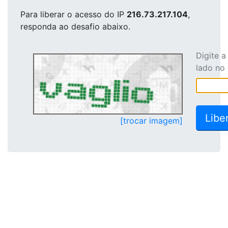
Para liberar o acesso
do IP
216.73.217.104
,
responda ao desafio abaixo.
Digite 
lado no
[trocar imagem]